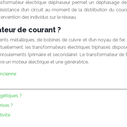
ansformateur électrique déphaseur permet un déphasage de c
ésistance d’un circuit au moment de la distribution du coura
tervention des individus sur le réseau.
teur de courant ?
ts métalliques, de bobines de cuivre et d’un noyau de fer.
ellement, les transformateurs électriques triphasés dispose
roulements (primaire et secondaire). Le transformateur de t
re un moteur électrique et une génératrice.
ancienne
rgétiques ?
rises ?
tivité
l