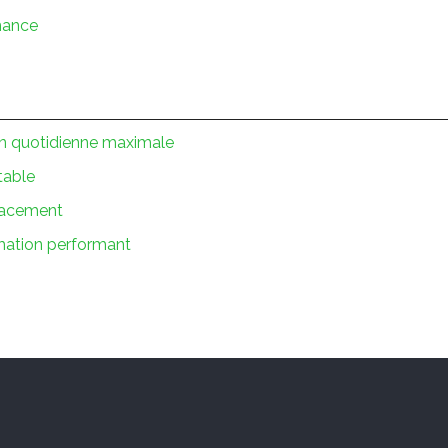
mance
n quotidienne maximale
table
cacement
mation performant