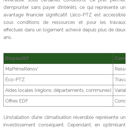
d’emprunter sans payer d’intérêts, ce qui représente un
avantage financier significatif. L’éco-PTZ est accessible
sous conditions de ressources et pour les travaux
effectués dans un logement achevé depuis plus de deux
ans.
Dispositif
Condit
MaPrimeRénov’
Ressou
Éco-PTZ
Travau
Aides locales (régions, départements, communes)
Variabl
Offres EDF
Condit
L’installation d’une climatisation réversible représente un
investissement conséquent. Cependant, en optimisant