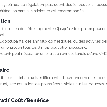
systèmes de régulation plus sophistiqués, peuvent nécessit
 vérification annuelle minimum est recommandée.
etien
 d’entretien doit être augmentée (jusqu’à 2 fois par an pour une
ant.
occupants, des animaux domestiques, ou des activités génér
 un entretien tous les 6 mois peut être nécessaire.
retenir, peut nécessiter un entretien annuel, tandis qu’une VM
aire
if : bruits inhabituels (sifflements, bourdonnements), odeu
crue), accumulation de poussières visibles sur les bouches d’
aratif Coût/Bénéfice