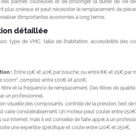
iter des pannes coûteuses et de prolonger la durée de vie de
ent plus onéreux et peut nécessiter le remplacement de pièces
 réaliser d’importantes économies à long terme.
ion détaillée
rs: type de VMC, taille de l’habitation, accessibilité des
tion :
Entre 15€ et 40€ par bouche, ou entre 8€ et 25€ par mè
t de 100m², comptez entre 100€ et 400€.
de filtre et la fréquence de remplacement. Des filtres de quali
ar un professionnel.
ion visuelle des composants, contrôle de la pression, test d
t varie considérablement. Un moteur peut coûter entre 150€ 
 internet, mais il est conseillé de faire appel à un profession
site une expertise spécifique et coûte entre 120€ et 250€.