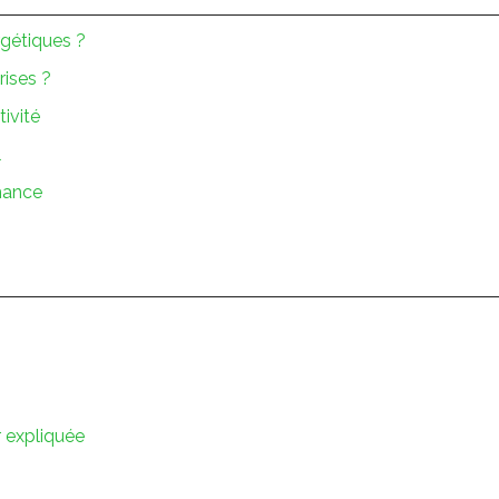
rgétiques ?
rises ?
tivité
l
mance
r expliquée