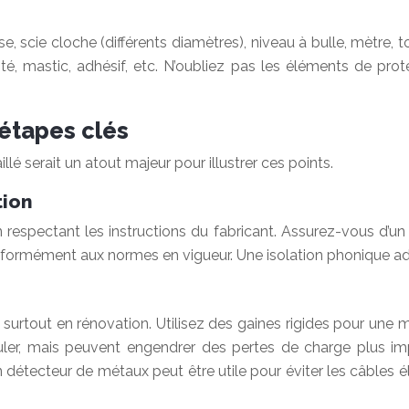
, scie cloche (différents diamètres), niveau à bulle, mètre, to
héité, mastic, adhésif, etc. N’oubliez pas les éléments de pro
 étapes clés
llé serait un atout majeur pour illustrer ces points.
tion
 respectant les instructions du fabricant. Assurez-vous d’un 
formément aux normes en vigueur. Une isolation phonique adéq
, surtout en rénovation. Utilisez des gaines rigides pour une
puler, mais peuvent engendrer des pertes de charge plus im
un détecteur de métaux peut être utile pour éviter les câbles 