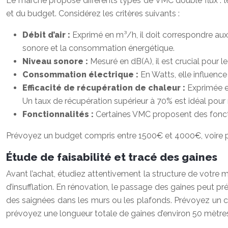
Le marché propose différents types de VMC double flux : l
et du budget. Considérez les critères suivants :
Débit d’air :
Exprimé en m³/h, il doit correspondre aux
sonore et la consommation énergétique.
Niveau sonore :
Mesuré en dB(A), il est crucial pour 
Consommation électrique :
En Watts, elle influen
Efficacité de récupération de chaleur :
Exprimée en
Un taux de récupération supérieur à 70% est idéal pour
Fonctionnalités :
Certaines VMC proposent des fonction
Prévoyez un budget compris entre 1500€ et 4000€, voire plu
Étude de faisabilité et tracé des gaines
Avant l’achat, étudiez attentivement la structure de votre ma
d’insufflation. En rénovation, le passage des gaines peut pré
des saignées dans les murs ou les plafonds. Prévoyez un c
prévoyez une longueur totale de gaines d’environ 50 mètres