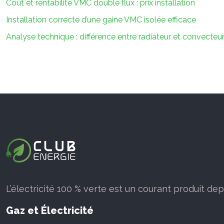
Coût et rentabilité VMC double flux : prix installation
Installation correcte d’une gaine VMC isolée efficace
Analyse technique : différence entre radiateur et convecteu
L’électricité 100 % verte est un courant produit de
Gaz et Électricité