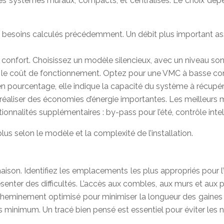
es systèmes muraux, compacts, et centralisés. Le choix dépen
 besoins calculés précédemment. Un débit plus important assu
le confort. Choisissez un modèle silencieux, avec un niveau son
ce le coût de fonctionnement. Optez pour une VMC à basse co
 pourcentage, elle indique la capacité du système à récupérer la
 réaliser des économies d’énergie importantes. Les meilleurs 
nalités supplémentaires : by-pass pour l’été, contrôle intelli
s selon le modèle et la complexité de l’installation.
ison. Identifiez les emplacements les plus appropriés pour l’u
senter des difficultés. L’accès aux combles, aux murs et aux p
heminement optimisé pour minimiser la longueur des gaines 
 minimum. Un tracé bien pensé est essentiel pour éviter les 