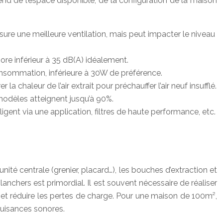
d de l’espace disponible, de la configuration de la maison
re une meilleure ventilation, mais peut impacter le niveau
ore inférieur à 35 dB(A) idéalement.
nsommation, inférieure à 30W de préférence.
 chaleur de l’air extrait pour préchauffer l’air neuf insufflé.
modèles atteignent jusqu’à 90%.
gent via une application, filtres de haute performance, etc.
nité centrale (grenier, placard…), les bouches d’extraction et
lanchers est primordial. Il est souvent nécessaire de réaliser
et réduire les pertes de charge. Pour une maison de 100m²,
nuisances sonores.