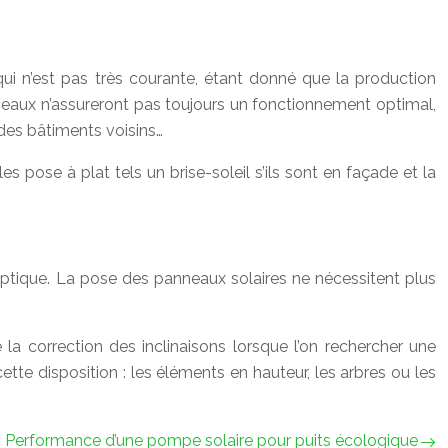
ui n’est pas très courante, étant donné que la production
nneaux n’assureront pas toujours un fonctionnement optimal,
 des bâtiments voisins…
s pose à plat tels un brise-soleil s’ils sont en façade et la
te optique. La pose des panneaux solaires ne nécessitent plus
 correction des inclinaisons lorsque l’on rechercher une
tte disposition : les éléments en hauteur, les arbres ou les
Performance d’une pompe solaire pour puits écologique