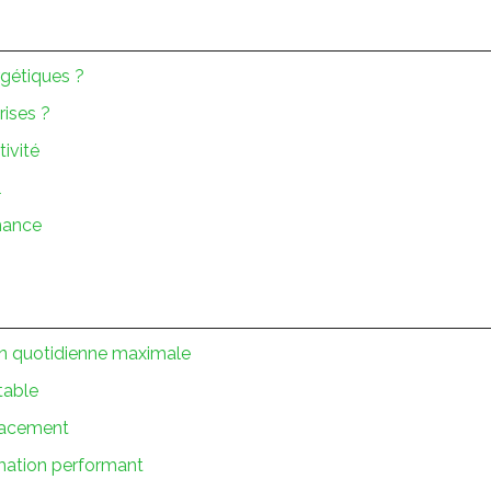
rgétiques ?
rises ?
tivité
l
mance
n quotidienne maximale
table
cacement
mation performant