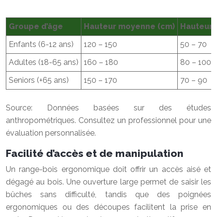
Groupe d’âge
Hauteur moyenne (cm)
Hauteur
Enfants (6-12 ans)
120 – 150
50 – 70
Adultes (18-65 ans)
160 – 180
80 – 100
Seniors (+65 ans)
150 – 170
70 – 90
Source: Données basées sur des études
anthropométriques. Consultez un professionnel pour une
évaluation personnalisée.
Facilité d’accès et de manipulation
Un range-bois ergonomique doit offrir un accès aisé et
dégagé au bois. Une ouverture large permet de saisir les
bûches sans difficulté, tandis que des poignées
ergonomiques ou des découpes facilitent la prise en