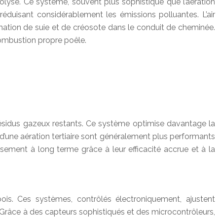
yrolyse. Ce système, souvent plus sophistiqué que l’aération
éduisant considérablement les émissions polluantes. L’air
rmation de suie et de créosote dans le conduit de cheminée.
 combustion propre poêle.
s résidus gazeux restants. Ce système optimise davantage la
 d’une aération tertiaire sont généralement plus performants
ssement à long terme grâce à leur efficacité accrue et à la
is. Ces systèmes, contrôlés électroniquement, ajustent
. Grâce à des capteurs sophistiqués et des microcontrôleurs,