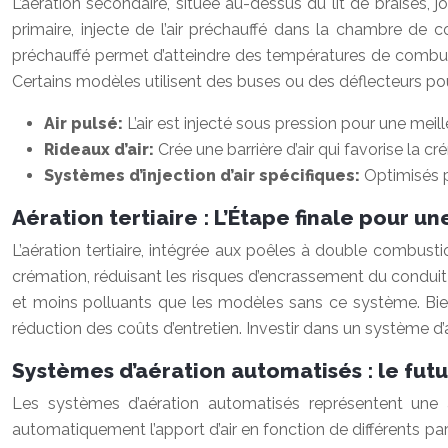
L’aération secondaire, située au-dessus du lit de braises, 
primaire, injecte de l’air préchauffé dans la chambre de
préchauffé permet d’atteindre des températures de combusti
Certains modèles utilisent des buses ou des déflecteurs pour
Air pulsé:
L’air est injecté sous pression pour une meil
Rideaux d’air:
Crée une barrière d’air qui favorise la c
Systèmes d’injection d’air spécifiques:
Optimisés p
Aération tertiaire : L’Étape finale pour 
L’aération tertiaire, intégrée aux poêles à double combust
crémation, réduisant les risques d’encrassement du conduit 
et moins polluants que les modèles sans ce système. Bien q
réduction des coûts d’entretien. Investir dans un système d’aé
Systèmes d’aération automatisés : le futu
Les systèmes d’aération automatisés représentent une 
automatiquement l’apport d’air en fonction de différents pa