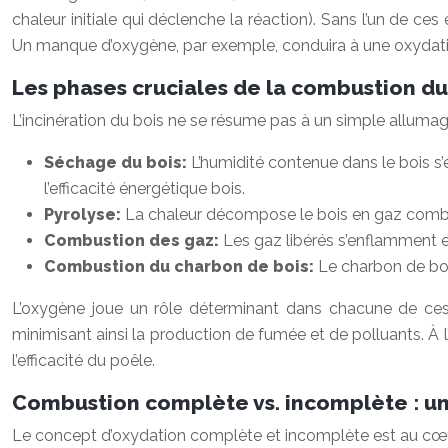
chaleur initiale qui déclenche la réaction). Sans l’un de ces
Un manque d’oxygène, par exemple, conduira à une oxydatio
Les phases cruciales de la combustion du
L’incinération du bois ne se résume pas à un simple allumag
Séchage du bois:
L’humidité contenue dans le bois s’
l’efficacité énergétique bois.
Pyrolyse:
La chaleur décompose le bois en gaz comb
Combustion des gaz:
Les gaz libérés s’enflamment e
Combustion du charbon de bois:
Le charbon de boi
L’oxygène joue un rôle déterminant dans chacune de ces
minimisant ainsi la production de fumée et de polluants. À 
l’efficacité du poêle.
Combustion complète vs. incomplète : u
Le concept d’oxydation complète et incomplète est au cœur 