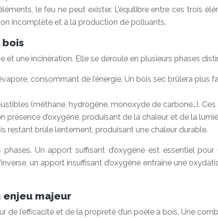
 éléments, le feu ne peut exister. L’équilibre entre ces trois 
n incomplète et à la production de polluants.
 bois
e et une incinération. Elle se déroule en plusieurs phases dis
évapore, consommant de l’énergie. Un bois sec brûlera plus fa
ustibles (méthane, hydrogène, monoxyde de carbone…). Ces
n présence d’oxygène, produisant de la chaleur et de la lumi
s restant brûle lentement, produisant une chaleur durable.
 phases. Un apport suffisant d’oxygène est essentiel pou
l’inverse, un apport insuffisant d’oxygène entraîne une oxyda
n enjeu majeur
de l’efficacité et de la propreté d’un poêle à bois. Une com