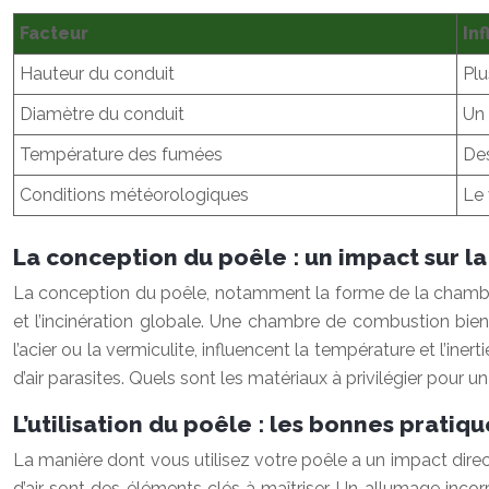
Facteur
In
Hauteur du conduit
Plu
Diamètre du conduit
Un 
Température des fumées
Des
Conditions météorologiques
Le 
La conception du poêle : un impact sur l
La conception du poêle, notamment la forme de la chambre de 
et l’incinération globale. Une chambre de combustion bien
l’acier ou la vermiculite, influencent la température et l’ine
d’air parasites. Quels sont les matériaux à privilégier pour 
L’utilisation du poêle : les bonnes pratiqu
La manière dont vous utilisez votre poêle a un impact direc
d’air sont des éléments clés à maîtriser. Un allumage inc