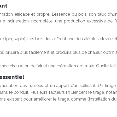
ant
ation efficace et propre. L’essence du bois, son taux d’humi
 une incinération incomplète, une production excessive de 
re (pin, sapin). Les bois durs offrent une densité plus élevée e
) brûlera plus facilement et produira plus de chaleur, optimi
nne circulation de l’air et une crémation optimale. Quelle taill
essentiel
cuation des fumées et un apport d’air suffisant. Un tirage
ns le conduit. Plusieurs facteurs influencent le tirage, not
s existent pour améliorer le tirage, comme l’installation d