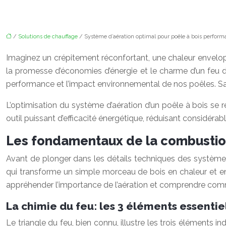
/
Solutions de chauffage
/ Système d’aération optimal pour poêle à bois perform
Imaginez un crépitement réconfortant, une chaleur envelopp
la promesse d’économies d’énergie et le charme d’un feu de 
performance et l’impact environnemental de nos poêles. S
L’optimisation du système d’aération d’un poêle à bois se r
outil puissant d’efficacité énergétique, réduisant considér
Les fondamentaux de la combustio
Avant de plonger dans les détails techniques des systèmes
qui transforme un simple morceau de bois en chaleur et en 
appréhender l’importance de l’aération et comprendre com
La chimie du feu: les 3 éléments essentie
Le triangle du feu, bien connu, illustre les trois éléments i