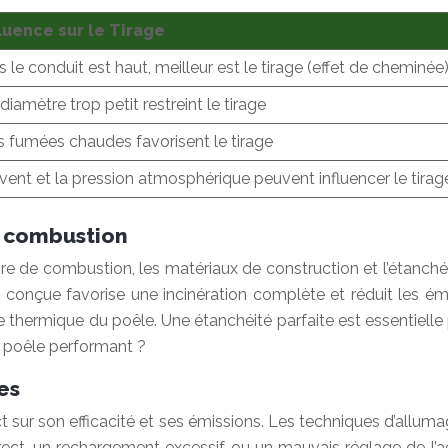
fluence sur le Tirage
s le conduit est haut, meilleur est le tirage (effet de cheminée
diamètre trop petit restreint le tirage
 fumées chaudes favorisent le tirage
vent et la pression atmosphérique peuvent influencer le tirag
a combustion
combustion, les matériaux de construction et l’étanchéité, in
 conçue favorise une incinération complète et réduit les émi
rtie thermique du poêle. Une étanchéité parfaite est essentielle 
un poêle performant ?
es
t sur son efficacité et ses émissions. Les techniques d’allum
orrect, un rechargement excessif ou un mauvais réglage de l’