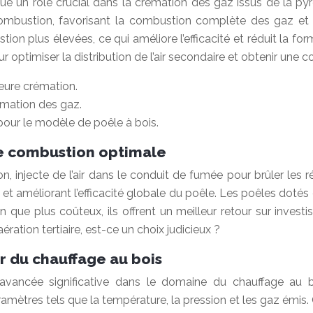
joue un rôle crucial dans la crémation des gaz issus de la p
 combustion, favorisant la combustion complète des gaz et r
on plus élevées, ce qui améliore l’efficacité et réduit la fo
 optimiser la distribution de l’air secondaire et obtenir une
leure crémation.
rémation des gaz.
our le modèle de poêle à bois.
une combustion optimale
ion, injecte de l’air dans le conduit de fumée pour brûler le
et améliorant l’efficacité globale du poêle. Les poêles dotés
ue plus coûteux, ils offrent un meilleur retour sur investi
ration tertiaire, est-ce un choix judicieux ?
r du chauffage au bois
avancée significative dans le domaine du chauffage au bo
ramètres tels que la température, la pression et les gaz émis