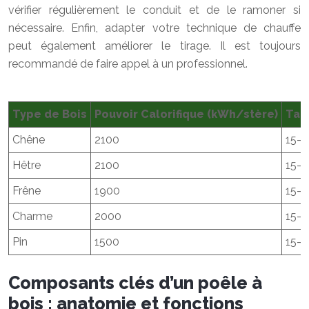
vérifier régulièrement le conduit et de le ramoner si
nécessaire. Enfin, adapter votre technique de chauffe
peut également améliorer le tirage. Il est toujours
recommandé de faire appel à un professionnel.
Type de Bois
Pouvoir Calorifique (kWh/stère)
Taux
Chêne
2100
15-2
Hêtre
2100
15-2
Frêne
1900
15-2
Charme
2000
15-2
Pin
1500
15-2
Composants clés d’un poêle à
bois : anatomie et fonctions