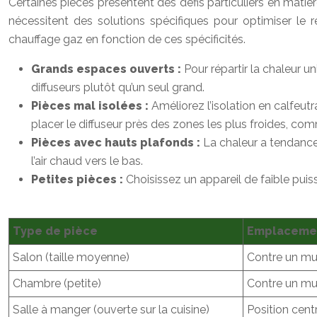
Certaines pièces présentent des défis particuliers en matiè
nécessitent des solutions spécifiques pour optimiser le r
chauffage gaz en fonction de ces spécificités.
Grands espaces ouverts :
Pour répartir la chaleur un
diffuseurs plutôt qu’un seul grand.
Pièces mal isolées :
Améliorez l’isolation en calfeutr
placer le diffuseur près des zones les plus froides, com
Pièces avec hauts plafonds :
La chaleur a tendance 
l’air chaud vers le bas.
Petites pièces :
Choisissez un appareil de faible pui
Type de pièce
Emplacemen
Salon (taille moyenne)
Contre un mur 
Chambre (petite)
Contre un mur,
Salle à manger (ouverte sur la cuisine)
Position cent