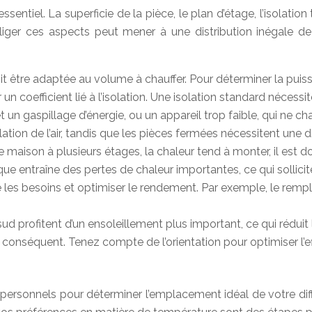
entiel. La superficie de la pièce, le plan d’étage, l’isolatio
Négliger ces aspects peut mener à une distribution inégale 
it être adaptée au volume à chauffer. Pour déterminer la puis
 un coefficient lié à l’isolation. Une isolation standard nécess
t un gaspillage d’énergie, ou un appareil trop faible, qui ne c
ation de l’air, tandis que les pièces fermées nécessitent une d
une maison à plusieurs étages, la chaleur tend à monter, il e
e entraîne des pertes de chaleur importantes, ce qui sollicite
ire les besoins et optimiser le rendement. Par exemple, le re
d profitent d’un ensoleillement plus important, ce qui rédui
 conséquent. Tenez compte de l’orientation pour optimiser l’ef
ersonnels pour déterminer l’emplacement idéal de votre diffus