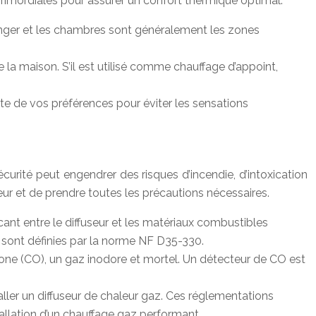
primordiales pour assurer un confort thermique optimal.
à manger et les chambres sont généralement les zones
ute la maison. S’il est utilisé comme chauffage d’appoint,
te de vos préférences pour éviter les sensations
écurité peut engendrer des risques d’incendie, d’intoxication
r et de prendre toutes les précautions nécessaires.
cant entre le diffuseur et les matériaux combustibles
t sont définies par la norme NF D35-330.
one (CO), un gaz inodore et mortel. Un détecteur de CO est
aller un diffuseur de chaleur gaz. Ces réglementations
tallation d’un chauffage gaz performant.