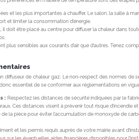
t vos préférences en matière de température sont des étapes 
ilisées et les plus importantes à chauffer. Le salon, la salle 
fort et limiter la consommation d’énergie.
l, il doit être placé au centre pour diffuser la chaleur dans to
ps.
nt plus sensibles aux courants d’air que d’autres. Tenez comp
mentaires
d’un diffuseur de chaleur gaz. Le non-respect des normes de s
donc essentiel de se conformer aux réglementations en vigueu
s :
Respectez les distances de sécurité indiquées par le fabri
ux. Ces distances visent à prévenir tout risque d’incendie e
 de la pièce pour éviter l’accumulation de monoxyde de carb
timent et les permis requis auprès de votre mairie avant d’inst
 sur les éventuelles aides financières disponibles pour l’ins