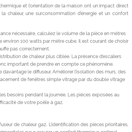
n thermique et l’orientation de la maison ont un impact direct
de la chaleur, une surconsommation d’énergie et un confort
sance nécessaire, calculez le volume de la pièce en mètres
ite environ 100 watts par mètre cube. Il est courant de choisir
hauffe pas correctement.
istribution de chaleur plus ciblée. La présence d’escaliers
st donc important de prendre en compte ce phénomène.
 davantage le diffuseur. Améliorer l’isolation des murs, des
mplacement de fenêtres simple vitrage par du double vitrage
t les besoins pendant la journée. Les pièces exposées au
ficacité de votre poêle à gaz.
eur de chaleur gaz. L’identification des pièces prioritaires,