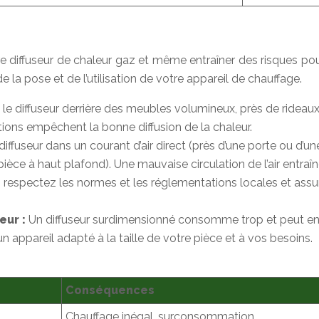
e diffuseur de chaleur gaz et même entraîner des risques pour 
de la pose et de l’utilisation de votre appareil de chauffage.
le diffuseur derrière des meubles volumineux, près de rideaux
ions empêchent la bonne diffusion de la chaleur.
 diffuseur dans un courant d’air direct (près d’une porte ou d’
pièce à haut plafond). Une mauvaise circulation de l’air entraî
on, respectez les normes et les réglementations locales et a
eur :
Un diffuseur surdimensionné consomme trop et peut entr
appareil adapté à la taille de votre pièce et à vos besoins.
Conséquences
Chauffage inégal, surconsommation