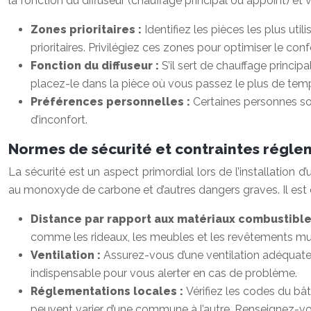
la fonction du diffuseur (chauffage principal ou appoint) e
Zones prioritaires :
Identifiez les pièces les plus ut
prioritaires. Privilégiez ces zones pour optimiser le con
Fonction du diffuseur :
S’il sert de chauffage principa
placez-le dans la pièce où vous passez le plus de tem
Préférences personnelles :
Certaines personnes so
d’inconfort.
Normes de sécurité et contraintes régle
La sécurité est un aspect primordial lors de l’installation 
au monoxyde de carbone et d’autres dangers graves. Il est 
Distance par rapport aux matériaux combustible
comme les rideaux, les meubles et les revêtements mura
Ventilation :
Assurez-vous d’une ventilation adéquate
indispensable pour vous alerter en cas de problème.
Réglementations locales :
Vérifiez les codes du bâ
peuvent varier d’une commune à l’autre. Renseignez-vous