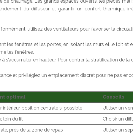
re de chauffage. Les grands espaces ouverts, les pièces mal i
endement du diffuseur et garantir un confort thermique irr
iformément, utilisez des ventilateurs pour favoriser la circulati
ant les fenêtres et les portes, en isolant les murs et le toit e
me les fenêtres.
à s’accumuler en hauteur. Pour contrer la stratification de la c
ssance et privilégiez un emplacement discret pour ne pas enc
t optimal
Conseils
intérieur, position centrale si possible
Utiliser un ve
 loin du lit
Choisir un dif
rale, près de la zone de repas
Utiliser un sé