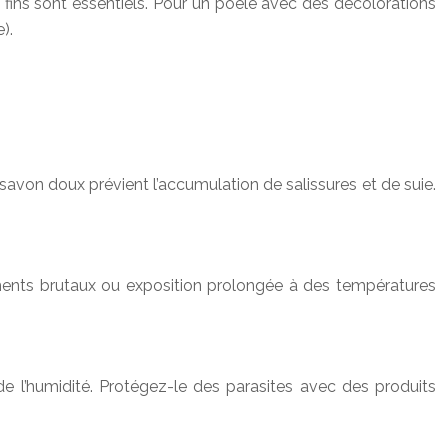
 fins sont essentiels. Pour un poêle avec des décolorations
).
savon doux prévient l’accumulation de salissures et de suie.
ments brutaux ou exposition prolongée à des températures
t de l’humidité. Protégez-le des parasites avec des produits