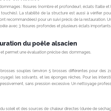
 dommages : fissures (nombre et profondeur), éclats (taille et 
touchés). La stabilité de la structure est aussi à vérifier 
t recommandées) pour un suivi précis de la restauration. 
n poêle avec 3 fissures profondes et plusieurs éclats importan
uration du poêle alsacien
on et permet une évaluation précise des dommages.
 brosses souples (environ 5 brosses différentes pour des z
yage), les solvants, et les éponges rêches. Pour les intersti
progressivement, sans pression excessive. Un nettoyage profe
 du soleil et des sources de chaleur directes (durée de sécha