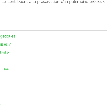
ence contribuent à la préservation d’un patrimoine précieux
rgétiques ?
rises ?
tivité
l
mance
r