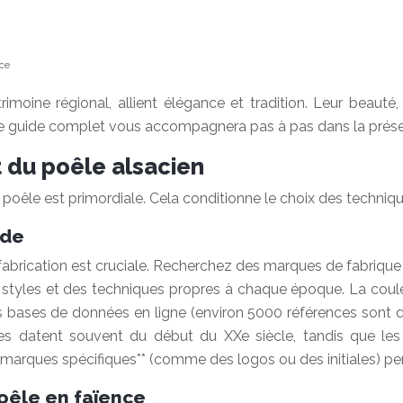
nce
moine régional, allient élégance et tradition. Leur beauté, 
. Ce guide complet vous accompagnera pas à pas dans la prése
at du poêle alsacien
 poêle est primordiale. Cela conditionne le choix des technique
ode
e fabrication est cruciale. Recherchez des marques de fabrique
es et des techniques propres à chaque époque. La couleur, 
bases de données en ligne (environ 5000 références sont dispo
s datent souvent du début du XXe siècle, tandis que les t
*marques spécifiques** (comme des logos ou des initiales) perm
poêle en faïence