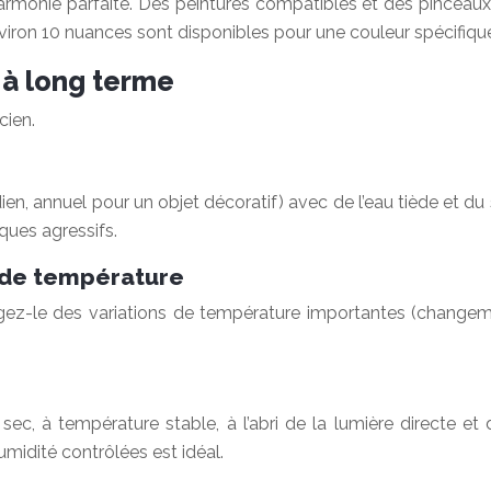
harmonie parfaite. Des peintures compatibles et des pinceaux
nviron 10 nuances sont disponibles pour une couleur spécifique
 à long terme
cien.
, annuel pour un objet décoratif) avec de l’eau tiède et du 
iques agressifs.
s de température
tégez-le des variations de température importantes (change
n
 sec, à température stable, à l’abri de la lumière directe e
midité contrôlées est idéal.