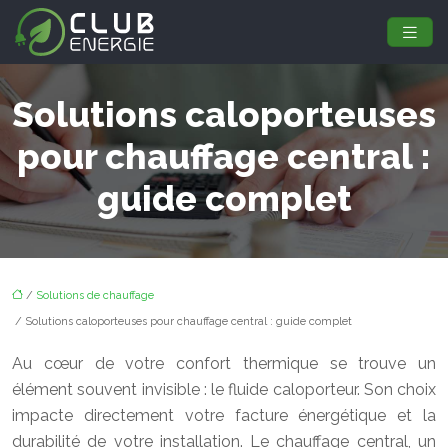
Solutions caloporteuses
pour chauffage central :
guide complet
/
Solutions de chauffage
/ Solutions caloporteuses pour chauffage central : guide complet
Au cœur de votre confort thermique se trouve un
élément souvent invisible : le fluide caloporteur. Son choix
impacte directement votre facture énergétique et la
durabilité de votre installation. Le chauffage central, un