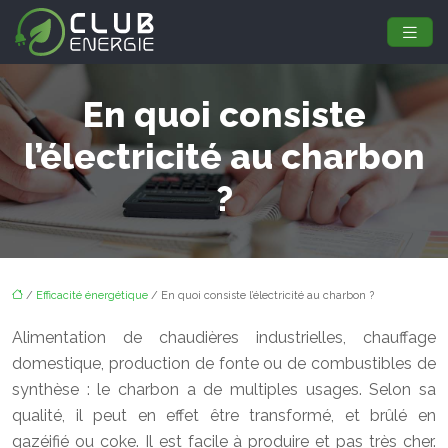
En quoi consiste
l’électricité au charbon
?
/
Efficacité énergétique
/ En quoi consiste l’électricité au charbon ?
Alimentation de chaudières industrielles, chauffage
domestique, production de fonte ou de combustibles de
synthèse : le charbon a de multiples usages. Selon sa
qualité, il peut en effet être transformé, et brûlé en
gazéifié ou coke. Il est facile à produire et pas très cher.