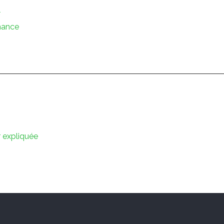
l
mance
r expliquée