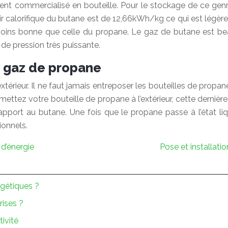
t commercialisé en bouteille. Pour le stockage de ce genre d
ir calorifique du butane est de 12,66kWh/kg ce qui est légère
moins bonne que celle du propane. Le gaz de butane est be
de pression très puissante.
u gaz de propane
xtérieur. Il ne faut jamais entreposer les bouteilles de propan
ttez votre bouteille de propane à l’extérieur, cette dernière p
apport au butane. Une fois que le propane passe à l’état liq
ionnels.
d’énergie
Pose et installati
rgétiques ?
rises ?
tivité