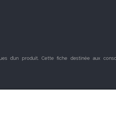
ques d’un produit. Cette fiche destinée aux cons
À chacun l'énergie verte adaptée à ses besoins !
Plan du site